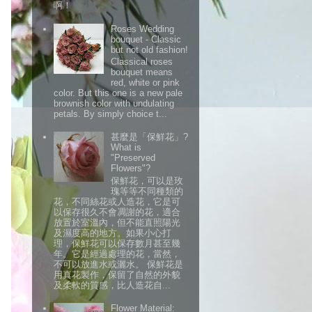
啊！
Roses Wedding
bouquet - Classic
but not old fashion!
Classical roses
bouquet means
red, white or pink
color. But this one is a new pale
brownish color with undulating
petals. By simply choice t...
甚麼是「保鮮花」?
What is
"Preserved
Flowers"?
保鮮花，可以是玫
瑰等等不同種類的
花，不同絲花或人造花，它是可
以保存很久不會凋謝的花，適合
放置於室溫內，但不能直照陽光
及濕度高的地方。如果小心打
理，保鮮花可以保存數月甚至幾
年。它是經過處理的花，當然，
不可以放進水或灑水。 保鮮花是
用真花製作，保留了自然的外貌
及柔軟的質感，比人造花自...
Flower Material: