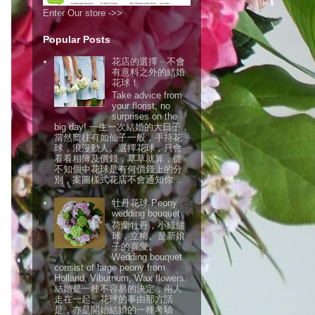
Enter Our store ->>
Popular Posts
花店的選擇﹣不會
有意料之外的結婚
花球！
Take advice from
your florist, no
surprises on the
big day! 一生一次結婚的大日子，
當然嚮往有如仙子一般，手持花
球，浪漫動人。選擇花球，只會
看看相簿及價錢，草草就算，從
不知個中花球是有何價錢上的分
別，案圖樣式花店不會通知你...
牡丹花球 Peony
wedding bouquet
荷蘭牡丹，小綠繡
球，立梅。是新娘
子的喜愛。
Wedding bouquet
consist of large peony from
Holland, Viburnum, Wax flowers.
結婚是一種不容易的決定，兩人
走在一起。花球的事由那方話
是，亦是開始結婚的一種考驗