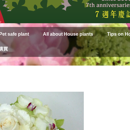
Pet safe plant
All about House plants
Tips on H
上購買