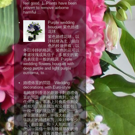
feel good. 1. Plants have been
proven to remove airborne
harmful ...
Purple wedding
bouquet 紫色婚禮
花球
紫色婚禮花球，以
洋桔梗為主，銀白
色的枝做伴襯，以
冬日冷靜的格調。 紫色的花可以
考慮玫瑰或風信子，多層次的紫
色表現非一般的格調. Purple
wedding flowers bouquet with
deep purple and light purple
eustoma, to...
婚禮佈置的問題 Wedding
decorations with Euro-style
有時接到香港的新娘子對婚禮佈
置的問題，的確很難應對。沒有
任何準備，基本上只會看你有沒
有相片，草草就說有沒有套包，
一模一模的就是了。要的是一張
膠花圍邊的枱，一張大枱花，一
張跳起的婚禮相片。幸好今年少
了「易拉架」和「人形紙牌」。
所以，當你一年去幾個朋友的婚
禮，的確，沒有甚麼佈置是會