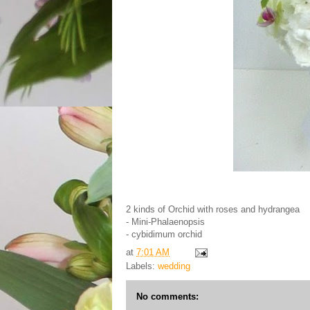
2 kinds of Orchid with roses and hydrangea
- Mini-Phalaenopsis
- cybidimum orchid
at
7:01 AM
Labels:
wedding
No comments: