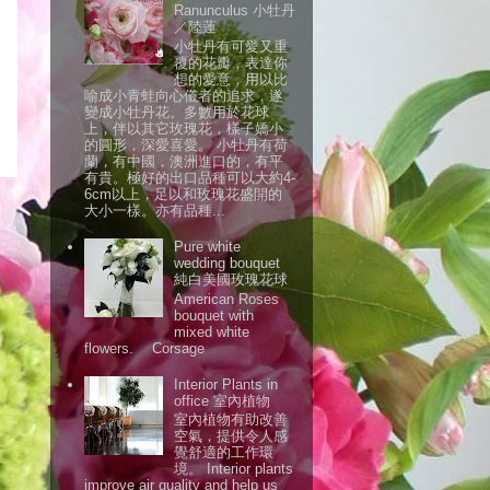
Ranunculus 小牡丹
／陸蓮
小牡丹有可愛又重
覆的花瓣，表達你
想的愛意，用以比
喻成小青蛙向心儀者的追求，遂
變成小牡丹花。多數用於花球
上，伴以其它玫瑰花，樣子嬌小
的圓形，深愛喜愛。 小牡丹有荷
蘭，有中國，澳洲進口的，有平
有貴。極好的出口品種可以大約4-
6cm以上，足以和玫瑰花盛開的
大小一樣。亦有品種...
Pure white
wedding bouquet
純白美國玫瑰花球
American Roses
bouquet with
mixed white
flowers. Corsage
Interior Plants in
office 室內植物
室內植物有助改善
空氣，提供令人感
覺舒適的工作環
境。 Interior plants
improve air quality and help us