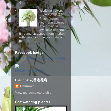
令...
Wedding flowers
Style 花球的選擇
Fresh flowers are
not manufactured.
Their may be
available at certain
time and disappear from market
within noticing. Let's introduce
th...
Facebook badge
Fleur.hk 花香港 - Hong Kong florist 香港花
店
Promote Your Page Too
Fleur.hk 花香港花店
Unknown
View my complete profile
Self watering planter