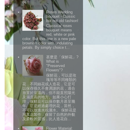
啊！
Roses Wedding
bouquet - Classic
but not old fashion!
Classical roses
bouquet means
red, white or pink
color. But this one is a new pale
brownish color with undulating
petals. By simply choice t...
甚麼是「保鮮花」?
What is
"Preserved
Flowers"?
保鮮花，可以是玫
瑰等等不同種類的
花，不同絲花或人造花，它是可
以保存很久不會凋謝的花，適合
放置於室溫內，但不能直照陽光
及濕度高的地方。如果小心打
理，保鮮花可以保存數月甚至幾
年。它是經過處理的花，當然，
不可以放進水或灑水。 保鮮花是
用真花製作，保留了自然的外貌
及柔軟的質感，比人造花自...
Flower Material: