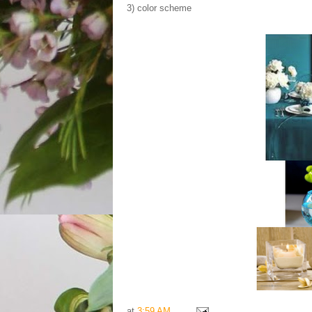
3) color scheme
at
3:59 AM