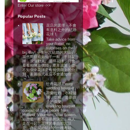
Enter Our store ->>
Popular Posts
花店的選擇﹣不會
有意料之外的結婚
花球！
Take advice from
your florist, no
surprises on the
big day! 一生一次結婚的大日子，
當然嚮往有如仙子一般，手持花
球，浪漫動人。選擇花球，只會
看看相簿及價錢，草草就算，從
不知個中花球是有何價錢上的分
別，案圖樣式花店不會通知你...
牡丹花球 Peony
wedding bouquet
荷蘭牡丹，小綠繡
球，立梅。是新娘
子的喜愛。
Wedding bouquet
consist of large peony from
Holland, Viburnum, Wax flowers.
結婚是一種不容易的決定，兩人
走在一起。花球的事由那方話
是，亦是開始結婚的一種考驗