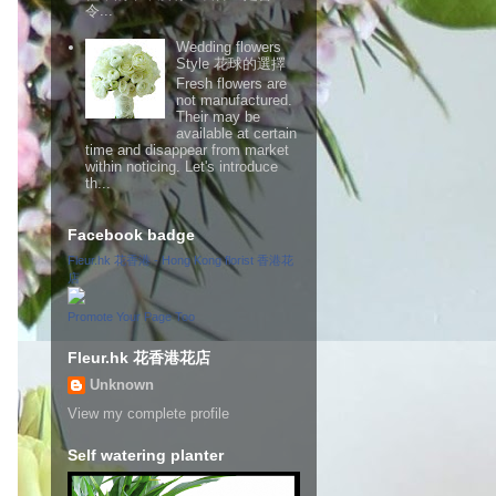
令...
Wedding flowers
Style 花球的選擇
Fresh flowers are
not manufactured.
Their may be
available at certain
time and disappear from market
within noticing. Let's introduce
th...
Facebook badge
Fleur.hk 花香港 - Hong Kong florist 香港花
店
Promote Your Page Too
Fleur.hk 花香港花店
Unknown
View my complete profile
Self watering planter