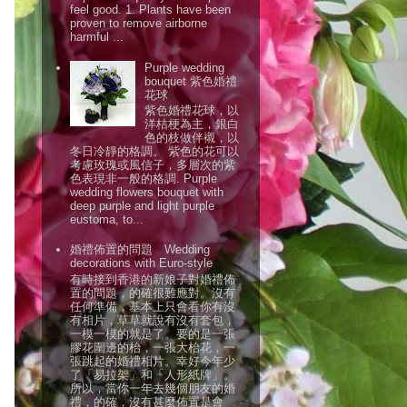
feel good. 1. Plants have been
proven to remove airborne
harmful ...
Purple wedding
bouquet 紫色婚禮
花球
紫色婚禮花球，以
洋桔梗為主，銀白
色的枝做伴襯，以
冬日冷靜的格調。 紫色的花可以
考慮玫瑰或風信子，多層次的紫
色表現非一般的格調. Purple
wedding flowers bouquet with
deep purple and light purple
eustoma, to...
婚禮佈置的問題 Wedding
decorations with Euro-style
有時接到香港的新娘子對婚禮佈
置的問題，的確很難應對。沒有
任何準備，基本上只會看你有沒
有相片，草草就說有沒有套包，
一模一模的就是了。要的是一張
膠花圍邊的枱，一張大枱花，一
張跳起的婚禮相片。幸好今年少
了「易拉架」和「人形紙牌」。
所以，當你一年去幾個朋友的婚
禮，的確，沒有甚麼佈置是會