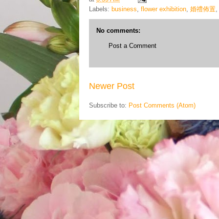
Labels:
business
,
flower exhibition
,
婚禮佈置
No comments:
Post a Comment
Newer Post
Subscribe to:
Post Comments (Atom)