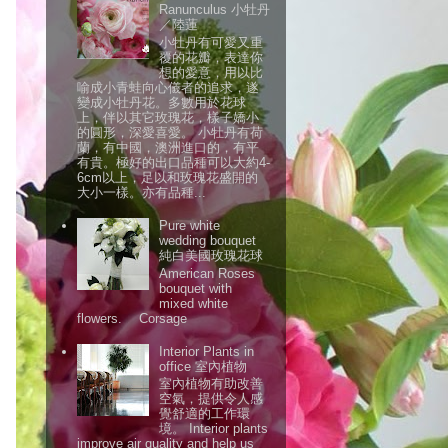
Ranunculus 小牡丹
／陸蓮
小牡丹有可愛又重
覆的花瓣，表達你
想的愛意，用以比
喻成小青蛙向心儀者的追求，遂
變成小牡丹花。多數用於花球
上，伴以其它玫瑰花，樣子嬌小
的圓形，深愛喜愛。 小牡丹有荷
蘭，有中國，澳洲進口的，有平
有貴。極好的出口品種可以大約4-
6cm以上，足以和玫瑰花盛開的
大小一樣。亦有品種...
Pure white
wedding bouquet
純白美國玫瑰花球
American Roses
bouquet with
mixed white
flowers. Corsage
Interior Plants in
office 室內植物
室內植物有助改善
空氣，提供令人感
覺舒適的工作環
境。 Interior plants
improve air quality and help us