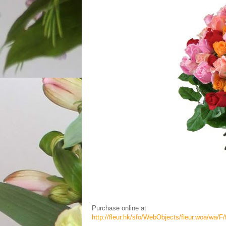
Purchase online at
http://fleur.hk/sfo/WebObjects/fleur.woa/wa/F