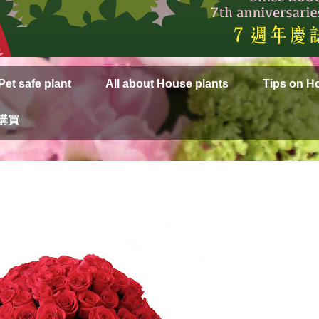
Pet safe plant
All about House plants
Tips on H
上購買