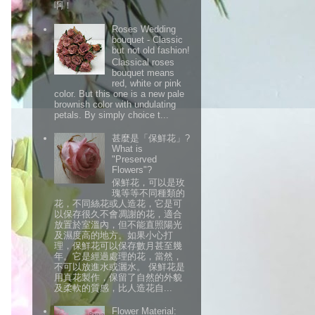
啊！
Roses Wedding
bouquet - Classic
but not old fashion!
Classical roses
bouquet means
red, white or pink
color. But this one is a new pale
brownish color with undulating
petals. By simply choice t...
甚麼是「保鮮花」?
What is
"Preserved
Flowers"?
保鮮花，可以是玫
瑰等等不同種類的
花，不同絲花或人造花，它是可
以保存很久不會凋謝的花，適合
放置於室溫內，但不能直照陽光
及濕度高的地方。如果小心打
理，保鮮花可以保存數月甚至幾
年。它是經過處理的花，當然，
不可以放進水或灑水。 保鮮花是
用真花製作，保留了自然的外貌
及柔軟的質感，比人造花自...
Flower Material: