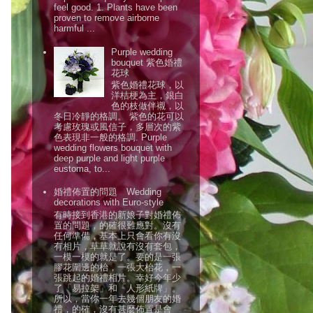
feel good. 1. Plants have been
proven to remove airborne
harmful ...
Purple wedding
bouquet 紫色婚禮
花球
紫色婚禮花球，以
洋桔梗為主，銀白
色的枝做伴襯，以
冬日冷靜的格調。 紫色的花可以
考慮玫瑰或風信子，多層次的紫
色表現非一般的格調. Purple
wedding flowers bouquet with
deep purple and light purple
eustoma, to...
婚禮佈置的問題 Wedding
decorations with Euro-style
有時接到香港的新娘子對婚禮佈
置的問題，的確很難應對。沒有
任何準備，基本上只會看你有沒
有相片，草草就說有沒有套包，
一模一模的就是了。要的是一張
膠花圍邊的枱，一張大枱花，一
張跳起的婚禮相片。幸好今年少
了「易拉架」和「人形紙牌」。
所以，當你一年去幾個朋友的婚
禮，的確，沒有甚麼佈置是會