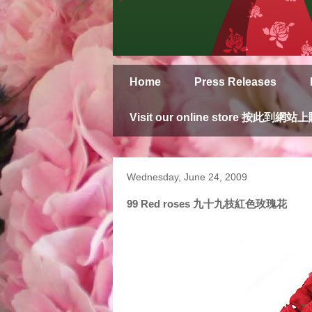
Home
Press Releases
Visit our online store 按此到網站
Wednesday, June 24, 2009
99 Red roses 九十九枝紅色玫瑰花