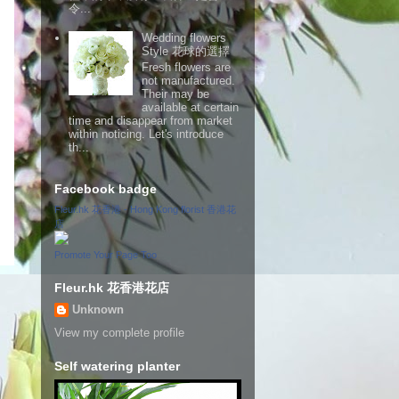
令...
Wedding flowers
Style 花球的選擇
Fresh flowers are
not manufactured.
Their may be
available at certain
time and disappear from market
within noticing. Let's introduce
th...
Facebook badge
Fleur.hk 花香港 - Hong Kong florist 香港花
店
Promote Your Page Too
Fleur.hk 花香港花店
Unknown
View my complete profile
Self watering planter