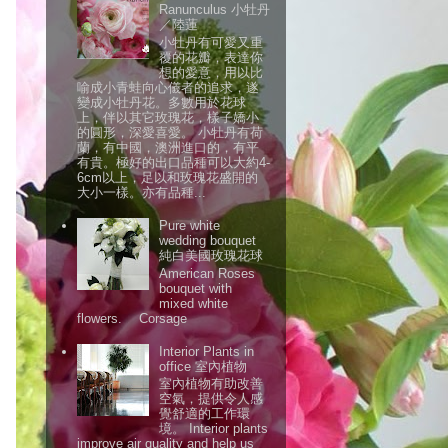
Ranunculus 小牡丹
／陸蓮
小牡丹有可愛又重
覆的花瓣，表達你
想的愛意，用以比
喻成小青蛙向心儀者的追求，遂
變成小牡丹花。多數用於花球
上，伴以其它玫瑰花，樣子嬌小
的圓形，深愛喜愛。 小牡丹有荷
蘭，有中國，澳洲進口的，有平
有貴。極好的出口品種可以大約4-
6cm以上，足以和玫瑰花盛開的
大小一樣。亦有品種...
Pure white
wedding bouquet
純白美國玫瑰花球
American Roses
bouquet with
mixed white
flowers. Corsage
Interior Plants in
office 室內植物
室內植物有助改善
空氣，提供令人感
覺舒適的工作環
境。 Interior plants
improve air quality and help us