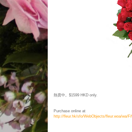
熱賣中。$1599 HKD only.
Purchase online at
http://fleur.hk/sfo/WebObjects/fleur.woa/wa/F