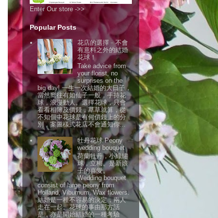
Enter Our store ->>
Popular Posts
花店的選擇﹣不會
有意料之外的結婚
花球！
Take advice from
your florist, no
surprises on the
big day! 一生一次結婚的大日子，
當然嚮往有如仙子一般，手持花
球，浪漫動人。選擇花球，只會
看看相簿及價錢，草草就算，從
不知個中花球是有何價錢上的分
別，案圖樣式花店不會通知你...
牡丹花球 Peony
wedding bouquet
荷蘭牡丹，小綠繡
球，立梅。是新娘
子的喜愛。
Wedding bouquet
consist of large peony from
Holland, Viburnum, Wax flowers.
結婚是一種不容易的決定，兩人
走在一起。花球的事由那方話
是，亦是開始結婚的一種考驗