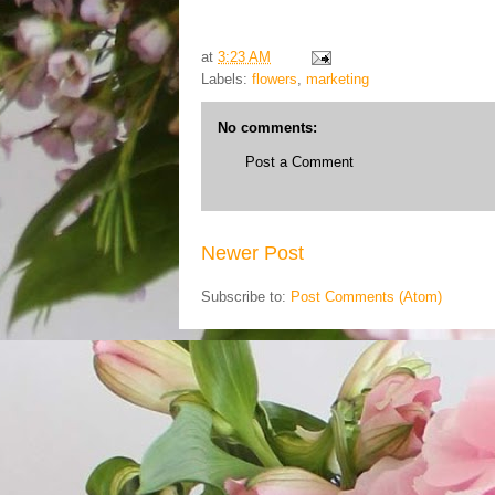
at
3:23 AM
Labels:
flowers
,
marketing
No comments:
Post a Comment
Newer Post
Subscribe to:
Post Comments (Atom)