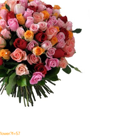
/flower?f=57