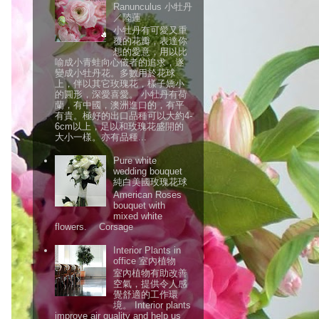
Ranunculus 小牡丹
／陸蓮
小牡丹有可愛又重
覆的花瓣，表達你
想的愛意，用以比
喻成小青蛙向心儀者的追求，遂
變成小牡丹花。多數用於花球
上，伴以其它玫瑰花，樣子嬌小
的圓形，深愛喜愛。 小牡丹有荷
蘭，有中國，澳洲進口的，有平
有貴。極好的出口品種可以大約4-
6cm以上，足以和玫瑰花盛開的
大小一樣。亦有品種...
Pure white
wedding bouquet
純白美國玫瑰花球
American Roses
bouquet with
mixed white
flowers. Corsage
Interior Plants in
office 室內植物
室內植物有助改善
空氣，提供令人感
覺舒適的工作環
境。 Interior plants
improve air quality and help us