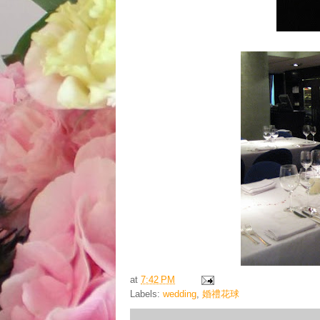
at
7:42 PM
Labels:
wedding
,
婚禮花球