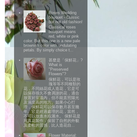
啊！
Roses Wedding
bouquet - Classic
but not old fashion!
Classical roses
bouquet means
red, white or pink
color. But this one is a new pale
brownish color with undulating
petals. By simply choice t...
甚麼是「保鮮花」?
What is
"Preserved
Flowers"?
保鮮花，可以是玫
瑰等等不同種類的
花，不同絲花或人造花，它是可
以保存很久不會凋謝的花，適合
放置於室溫內，但不能直照陽光
及濕度高的地方。如果小心打
理，保鮮花可以保存數月甚至幾
年。它是經過處理的花，當然，
不可以放進水或灑水。 保鮮花是
用真花製作，保留了自然的外貌
及柔軟的質感，比人造花自...
Flower Material: