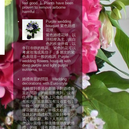
feel good. 1. Plants have been
proven to remove airborne
harmful ...
Purple wedding
bouquet 紫色婚禮
花球
紫色婚禮花球，以
洋桔梗為主，銀白
色的枝做伴襯，以
冬日冷靜的格調。 紫色的花可以
考慮玫瑰或風信子，多層次的紫
色表現非一般的格調. Purple
wedding flowers bouquet with
deep purple and light purple
eustoma, to...
婚禮佈置的問題 Wedding
decorations with Euro-style
有時接到香港的新娘子對婚禮佈
置的問題，的確很難應對。沒有
任何準備，基本上只會看你有沒
有相片，草草就說有沒有套包，
一模一模的就是了。要的是一張
膠花圍邊的枱，一張大枱花，一
張跳起的婚禮相片。幸好今年少
了「易拉架」和「人形紙牌」。
所以，當你一年去幾個朋友的婚
禮，的確，沒有甚麼佈置是會