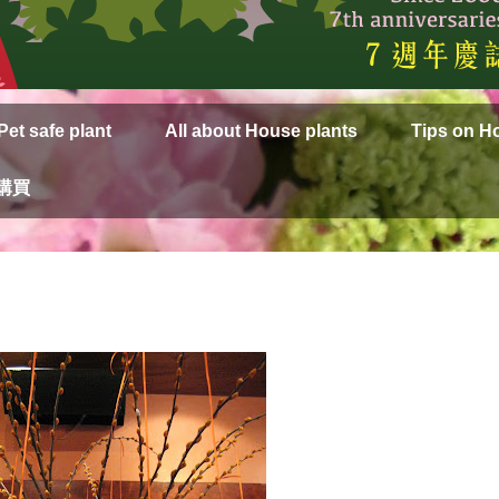
Pet safe plant
All about House plants
Tips on H
上購買