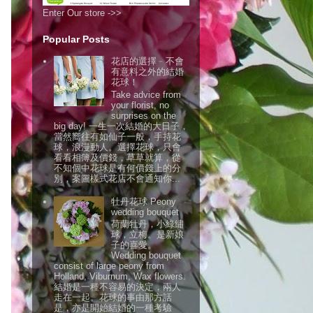
Enter Our store ->>
Popular Posts
花店的選擇﹣不會
有意料之外的結婚
花球！
Take advice from
your florist, no
surprises on the
big day! 一生一次結婚的大日子，
當然嚮往有如仙子一般，手持花
球，浪漫動人。選擇花球，只會
看看相簿及價錢，草草就算，從
不知個中花球是有何價錢上的分
別，案圖樣式花店不會通知你...
牡丹花球 Peony
wedding bouquet
荷蘭牡丹，小綠繡
球，立梅。是新娘
子的喜愛。
Wedding bouquet
consist of large peony from
Holland, Viburnum, Wax flowers.
結婚是一種不容易的決定，兩人
走在一起。花球的事由那方話
是，亦是開始結婚的一種考驗