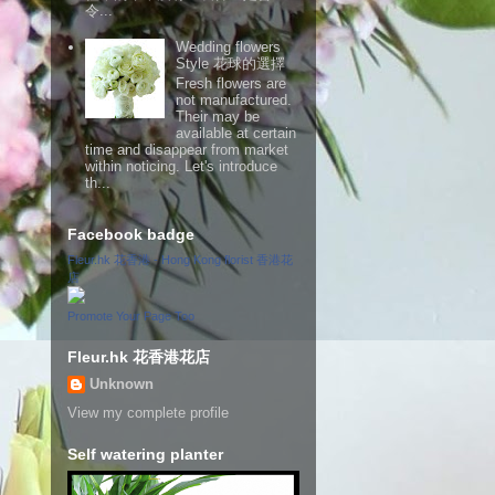
令...
Wedding flowers
Style 花球的選擇
Fresh flowers are
not manufactured.
Their may be
available at certain
time and disappear from market
within noticing. Let's introduce
th...
Facebook badge
Fleur.hk 花香港 - Hong Kong florist 香港花
店
Promote Your Page Too
Fleur.hk 花香港花店
Unknown
View my complete profile
Self watering planter