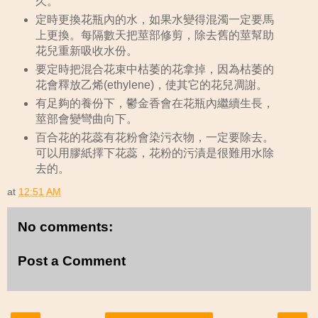
久。
定時更換花瓶內的水，如果水變得混濁一定要馬
上更換。每隔數天把莖部修剪，除去舊的莖幫助
花兒重新吸收水份。
要定時把混合花束中枯萎的花拿掉，因為枯萎的
花會釋放乙烯(ethylene)，使其它的花兒凋謝。
有足夠的養份下，鬱金香會在花瓶內繼續生長，
莖部會變彎曲向下。
百合花的花蕊有花粉會染污衣物，一定要除去。
可以用膠紙擇下花蕊，花粉的污漬是很難用水除
去的。
at
12:51 AM
No comments:
Post a Comment