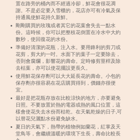
置在路旁的桶內而不經過冷卻，鮮花會很花凋
謝。不是必定要入雪櫃的，花店亦可有冷氣及保
持通風使鮮花持久新鮮。
剛剛購買的玫瑰或者其它的花葉會失去一點水
份。這時候，你可以把整枝花倒置在冷水中大約
數秒，使回復花的水份。
準備好清潔的花瓶，注入水。要用鋒利的剪刀或
花剪，剪大約一吋。水面下的葉子一定要除去，
否則會腐爛，影響花的壽命。定時修剪莖桿及除
去枯葉，亦可以使花擺設更長久。
使用鮮花保存劑可以大大延長花的壽命。小包的
保存劑亦很容易在花店購買得到，價錢亦很便
宜。
最好是把花瓶存放在比較涼快的地方，亦要避免
日照。不要放置於熱的電器或熱的風口位置，這
樣會使花失去水份而枯乾。在天氣乾燥的日子,可
以替花兒灑點水份避免缺水。
夏日的天氣下，熱帶的植物例如蘭花，紅掌及天
堂鳥等，會繼續溫暖的環境下生長，壽命比較長